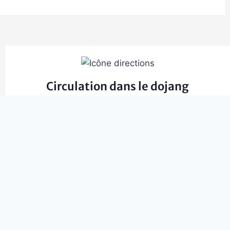
Circulation dans le dojang
Si un élève est amené à se déplacer alors que les
autres élèves sont alignés, il s’efforce de ne pas
couper les lignes formées par les élèves.​
Un élève évite de tourner le dos à l’instructeur,
sauf pour remettre correctement son dobok ou
refaire son nœud de ceinture.
S’il retourne à sa place après avoir été appelé par
exemple, il marchera donc à reculons.​
Si un élève a besoin de sortir de la salle, il lève la
main et attend l’autorisation de l’instructeur pour